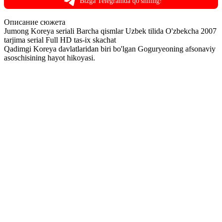
Bizga Telegramda qo'shiling!
Описание
сюжета
Jumong Koreya seriali Barcha qismlar Uzbek tilida O'zbekcha 2007
tarjima serial Full HD tas-ix skachat
Qadimgi Koreya davlatlaridan biri bo'lgan Goguryeoning afsonaviy
asoschisining hayot hikoyasi.
1 серия
2 серия
3 серия
4 серия
5 серия
6 серия
7 серия
8 серия
9 серия
10 серия
11 серия
12 серия
13 серия
14 серия
15 серия
16 серия
17 серия
18 серия
19 серия
20 серия
21 серия
22 серия
23 серия
24 серия
25 серия
26 серия
27 серия
28 серия
29 серия
30 серия
31 серия
32 серия
33 серия
34 серия
35 серия
36 серия
37 серия
38 серия
39 серия
40 серия
41 серия
42 серия
43 серия
44 серия
45 серия
46 серия
47 серия
48 серия
49 серия
50 серия
51 серия
52 серия
53 серия
54 серия