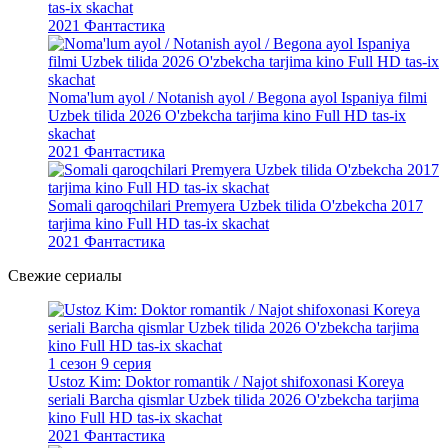
tas-ix skachat
2021
Фантастика
Noma'lum ayol / Notanish ayol / Begona ayol Ispaniya filmi
Uzbek tilida 2026 O'zbekcha tarjima kino Full HD tas-ix
skachat
2021
Фантастика
Somali qaroqchilari Premyera Uzbek tilida O'zbekcha 2017
tarjima kino Full HD tas-ix skachat
2021
Фантастика
Свежие
сериалы
1 сезон 9 серия
Ustoz Kim: Doktor romantik / Najot shifoxonasi Koreya
seriali Barcha qismlar Uzbek tilida 2026 O'zbekcha tarjima
kino Full HD tas-ix skachat
2021
Фантастика