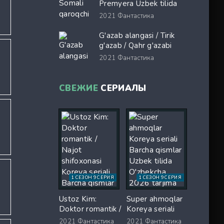
ix skachat
Premyera Uzbek tilida
O'zbekcha 2017 tarjima
2021
Фантастика
kino Full HD tas-ix
skachat
G'azab alangasi / Tirik
g'azab / Qahr g'azabi
Premyera Gongkong
2021
Фантастика
filmi Uzbek tilida 2026
O'zbekcha tarjima kino
Full HD tas-ix skachat
СВЕЖИЕ
СЕРИАЛЫ
1 СЕЗОН 9 СЕРИЯ
1 СЕЗОН 9 СЕРИЯ
Ustoz Kim:
Super ahmoqlar
Doktor romantik /
Koreya seriali
Najot shifoxonasi
Barcha qismlar
2021
Фантастика
2021
Фантастика