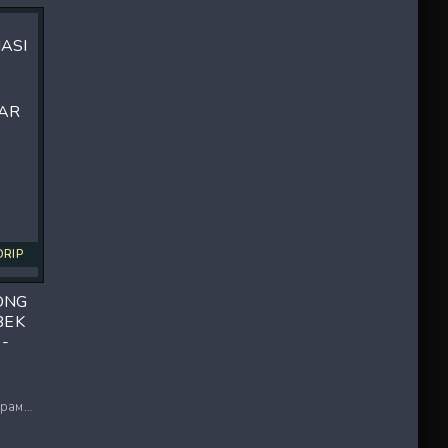
DRIP
ONG
BEK
1-
 / Ужасы