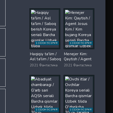
Koreya seriali
Uzbek tilida
Barcha qismlar
O'zbekcha 2026
Uzbek tilida 2026
tarjima serial Full
O'zbekcha tarjima
HD tas-ix
kino Full HD tas-
skachat
ix skachat
1 СЕЗОН 9 СЕРИЯ
1 СЕЗОН 9 СЕРИЯ
Haqiqiy ta'lim /
Menejer Kim:
Asl ta'lim / Saboq
Qaytish / Agent
berish Koreya
Josus Kim / Kim
2021
Фантастика
2021
Фантастика
seriali Barcha
bujang Koreya
qismlar Uzbek
seriali Barcha
tilida O'zbekcha
qismlar Uzbek
2026 tarjima Full
tilida 2026
HD tas-ix
tarjima serial Full
skachat
HD skachat
1 СЕЗОН 9 СЕРИЯ
1 СЕЗОН 9 СЕРИЯ