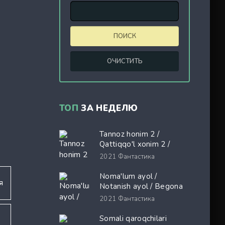
ТОП
ЗА НЕДЕЛЮ
Tannoz honim 2 /
Qattiqqo'l xonim 2 /
Shayton Prada kiyadi 2
2021
Фантастика
Premyera Uzbek tilida
O'zbekcha 2026 tarjima
Noma'lum ayol /
я
kino Full HD tas-ix
Notanish ayol / Begona
skachat
ayol Ispaniya filmi Uzbek
2021
Фантастика
tilida 2026 O'zbekcha
tarjima kino Full HD tas-
Somali qaroqchilari