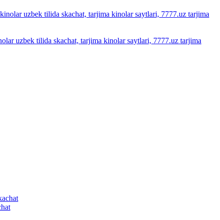
olar uzbek tilida skachat, tarjima kinolar saytlari, 7777.uz tarjima
chat