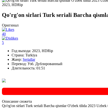
2023, HDRip
Qo'rg'on sirlari Turk seriali Barcha qism
Оригинал
40
5
Год выхода:
2023, HDRip
Страна:
Turkiya
Жанр:
Seriallar
Перевод:
Узб. Дублированный
Длительность:
01:51
Описание
сюжета
Qo'rg'on sirlari Turk seriali Barcha qismlar O'zbek tilida 2023 Uzbek