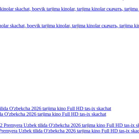
olar skachat, boevik tarjima kinolar, tarjima kinolar скачать, tarjima kin
ida O'zbekcha 2026 tarjima kino Full HD tas-ix skachat
Premyera Uzbek tilida O'zbekcha 2026 tarjima kino Full HD tas-ix ska