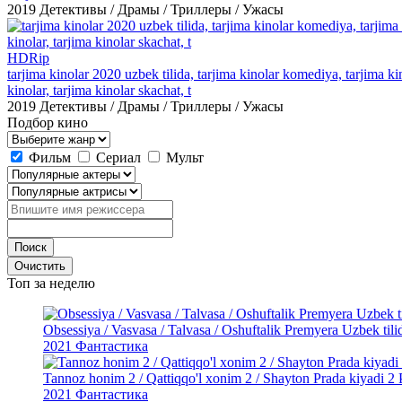
2019
Детективы / Драмы / Триллеры / Ужасы
HDRip
tarjima kinolar 2020 uzbek tilida, tarjima kinolar komediya, tarjima kin
kinolar, tarjima kinolar skachat, t
2019
Детективы / Драмы / Триллеры / Ужасы
Подбор кино
Фильм
Сериал
Мульт
Топ
за неделю
Obsessiya / Vasvasa / Talvasa / Oshuftalik Premyera Uzbek til
2021
Фантастика
Tannoz honim 2 / Qattiqqo'l xonim 2 / Shayton Prada kiyadi 2 
2021
Фантастика