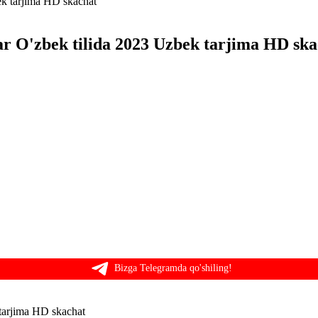
lar O'zbek tilida 2023 Uzbek tarjima HD sk
Bizga Telegramda qo'shiling!
 tarjima HD skachat