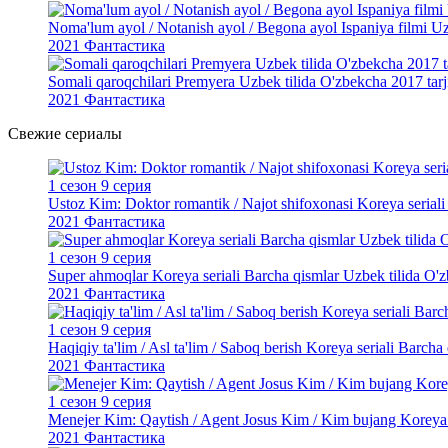
Noma'lum ayol / Notanish ayol / Begona ayol Ispaniya filmi Uz
2021
Фантастика
Somali qaroqchilari Premyera Uzbek tilida O'zbekcha 2017 tarj
2021
Фантастика
Свежие
сериалы
1 сезон 9 серия
Ustoz Kim: Doktor romantik / Najot shifoxonasi Koreya seriali
2021
Фантастика
1 сезон 9 серия
Super ahmoqlar Koreya seriali Barcha qismlar Uzbek tilida O'zb
2021
Фантастика
1 сезон 9 серия
Haqiqiy ta'lim / Asl ta'lim / Saboq berish Koreya seriali Barch
2021
Фантастика
1 сезон 9 серия
Menejer Kim: Qaytish / Agent Josus Kim / Kim bujang Koreya se
2021
Фантастика