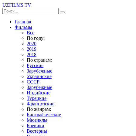
UZFILMS
.TV
Главная
Фильмы
Все
По году:
2020
2019
2018
По странам:
Русские
Зарубежные
Украинские
СССР
Зарубежные
Индийские
Турецкие
Французские
По жанрам:
Биографические
Мюзиклы
Боевики
Вестерны