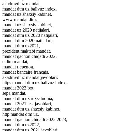
akadmvd uz mandat,
mandat dtm uz ballvuz index,
mandat uz shaxsiy kabinet,
www mandat dtm,
mandat uz shaxsiy kabinet,
mandat uz 2020 natijalari,
mandat dtm uz 2020 natijalari,
mandat dtm 2020 natijalari,
mandat dtm uz2021,
prezident maktabi mandat,
mandat qachon chiqadi 2022,
e dtm mandat,
mandat перевод,
mandat bancaire francais,
akadmvd uz mandat javoblari,
https mandat dtm uz ballvuz index,
mandat 2022 bot,
sepa mandat,
mandat dtm uz ruxsatnoma,
mandat 2021 test javoblari,
mandat dtm uz shaxsiy kabinet,
http mandat dtm uz,
mandat qachon chiqadi 2022 2023,
mandat dtm uz2022,
mandat dtm uz 2021 javoblari,