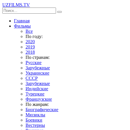
UZFILMS
.TV
Главная
Фильмы
Все
По году:
2020
2019
2018
По странам:
Русские
Зарубежные
Украинские
СССР
Зарубежные
Индийские
Турецкие
Французские
По жанрам:
Биографические
Мюзиклы
Боевики
Вестерны