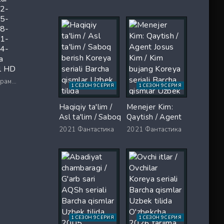
Koreya seriali
Uzbek tilida
2-
Barcha qismlar
O'zbekcha 2026
5-
Uzbek tilida 2026
tarjima serial Full
8-
O'zbekcha tarjima
HD tas-ix
1-
kino Full HD tas-
skachat
4-
ix skachat
a
ll HD
 / Ужасы
1 СЕЗОН 9 СЕРИЯ
1 СЕЗОН 9 СЕРИЯ
Haqiqiy ta'lim /
Menejer Kim:
Asl ta'lim / Saboq
Qaytish / Agent
berish Koreya
Josus Kim / Kim
2021
Фантастика
2021
Фантастика
seriali Barcha
bujang Koreya
qismlar Uzbek
seriali Barcha
tilida O'zbekcha
qismlar Uzbek
2026 tarjima Full
tilida 2026
HD tas-ix
tarjima serial Full
skachat
HD skachat
1 СЕЗОН 9 СЕРИЯ
1 СЕЗОН 9 СЕРИЯ