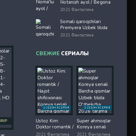
kino Full HD tas-ix
Notanish ayol / Begona
skachat
ayol Ispaniya filmi Uzbek
2021
Фантастика
tilida 2026 O'zbekcha
tarjima kino Full HD tas-
Somali qaroqchilari
ix skachat
Premyera Uzbek tilida
O'zbekcha 2017 tarjima
2021
Фантастика
kino Full HD tas-ix
skachat
СВЕЖИЕ
СЕРИАЛЫ
1 СЕЗОН 9 СЕРИЯ
1 СЕЗОН 9 СЕРИЯ
Ustoz Kim:
Super ahmoqlar
DRIP
Doktor romantik /
Koreya seriali
Najot shifoxonasi
Barcha qismlar
2021
Фантастика
2021
Фантастика
lar