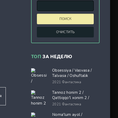
ТОП
ЗА НЕДЕЛЮ
Obsessiya / Vasvasa /
Talvasa / Oshuftalik
Premyera Uzbek tilida
2021
Фантастика
O'zbekcha 2026 tarjima
kino Full HD tas-ix
Tannoz honim 2 /
я
skachat
Qattiqqo'l xonim 2 /
Shayton Prada kiyadi 2
2021
Фантастика
Premyera Uzbek tilida
O'zbekcha 2026 tarjima
Noma'lum ayol /