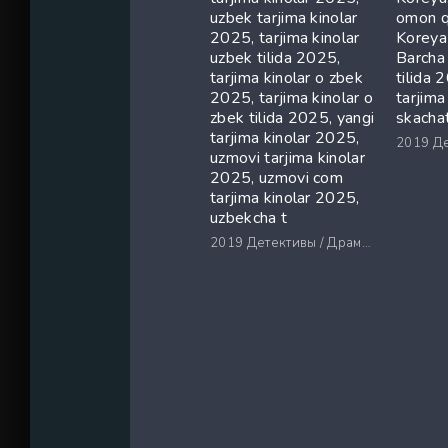
uzbek tarjima kinolar
omon q
2025, tarjima kinolar
Koreya 
uzbek tilida 2025,
Barcha
tarjima kinolar o zbek
tilida
2025, tarjima kinolar o
tarjima
zbek tilida 2025, yangi
skacha
tarjima kinolar 2025,
2019
Дете
uzmovi tarjima kinolar
2025, uzmovi com
tarjima kinolar 2025,
uzbekcha t
2019
Детективы / Драмы / Триллеры / Ужасы