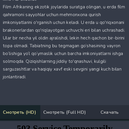
Film Afrikaning ekzotik joylarida suratga olingan, u erda film
qahramoni sayyohlar uchun mehmonxona qurish
imkoniyatlarini o'rganish uchun keladi. U erda u qo'riqxonani
brakonerlardan qo'riqlayotgan uchuvchi eri bilan uchrashadi.
Ular bir necha yil oldin ajralishdi, lekin hech qachon bir-birini
topa olmadi. Tabiatning bu tegmagan go‘shasining vayron
bo‘lishiga yo‘l qo‘ymaslik uchun barcha imkoniyatlarni ishga
solmoqda. Qiziqishlarning jiddiy to'qnashuvi, kulgili
sarguzashtlar va haqiqiy xavf eski sevgini yangi kuch bilan
jonlantiradi.
Смотреть (HD)
Смотреть (Full HD)
Скачать