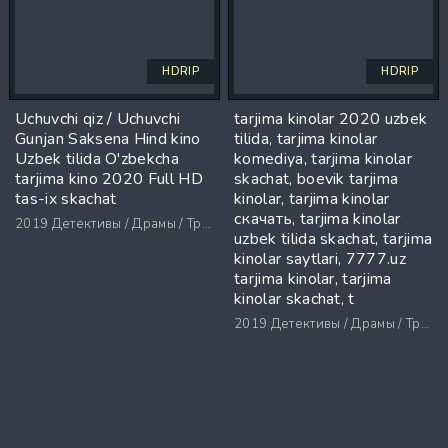
HDRIP
HDRIP
Uchuvchi qiz / Uchuvchi
tarjima kinolar 2020 uzbek
Gunjan Saksena Hind kino
tilida, tarjima kinolar
Uzbek tilida O'zbekcha
komediya, tarjima kinolar
tarjima kino 2020 Full HD
skachat, boevik tarjima
tas-ix skachat
kinolar, tarjima kinolar
скачать, tarjima kinolar
2019
Детективы / Драмы / Триллеры / Ужасы
uzbek tilida skachat, tarjima
kinolar saytlari, 7777.uz
tarjima kinolar, tarjima
kinolar skachat, t
2019
Детективы / Драмы / Триллеры / Ужасы