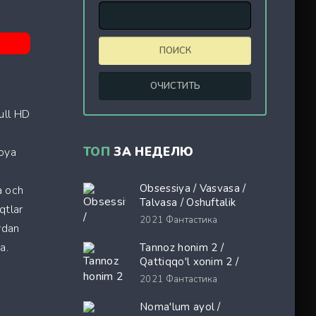
ull HD
ТОП
ЗА НЕДЕЛЮ
moya
Obsessiya / Vasvasa /
a och
Talvasa / Oshuftalik
qtlar
Premyera Uzbek tilida
2021
Фантастика
rdan
O'zbekcha 2026 tarjima
kino Full HD tas-ix
a.
Tannoz honim 2 /
skachat
Qattiqqo'l xonim 2 /
Shayton Prada kiyadi 2
2021
Фантастика
Premyera Uzbek tilida
O'zbekcha 2026 tarjima
Noma'lum ayol /