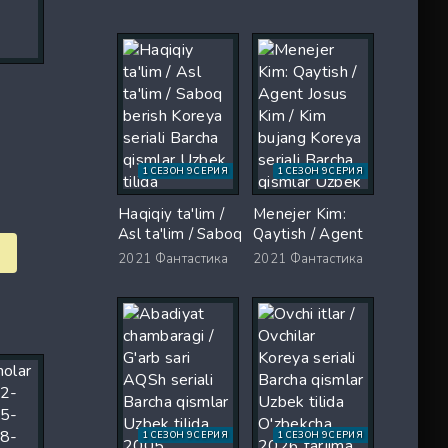
Koreya seriali
Uzbek tilida
Barcha qismlar
O'zbekcha 2026
Uzbek tilida 2026
tarjima serial Full
O'zbekcha tarjima
HD tas-ix
kino Full HD tas-
skachat
ix skachat
1 СЕЗОН 9 СЕРИЯ
1 СЕЗОН 9 СЕРИЯ
Haqiqiy ta'lim /
Menejer Kim:
Asl ta'lim / Saboq
Qaytish / Agent
berish Koreya
Josus Kim / Kim
2021
Фантастика
2021
Фантастика
seriali Barcha
bujang Koreya
qismlar Uzbek
seriali Barcha
tilida O'zbekcha
qismlar Uzbek
2026 tarjima Full
tilida 2026
HD tas-ix
tarjima serial Full
skachat
HD skachat
1 СЕЗОН 9 СЕРИЯ
1 СЕЗОН 9 СЕРИЯ