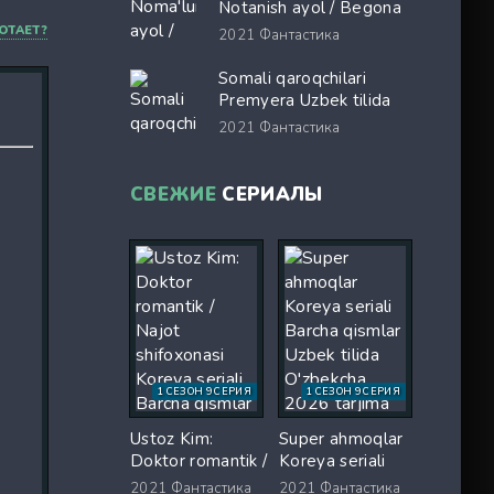
kino Full HD tas-ix
Notanish ayol / Begona
skachat
ayol Ispaniya filmi Uzbek
ОТАЕТ?
2021
Фантастика
tilida 2026 O'zbekcha
tarjima kino Full HD tas-
Somali qaroqchilari
ix skachat
Premyera Uzbek tilida
O'zbekcha 2017 tarjima
2021
Фантастика
kino Full HD tas-ix
skachat
СВЕЖИЕ
СЕРИАЛЫ
1 СЕЗОН 9 СЕРИЯ
1 СЕЗОН 9 СЕРИЯ
Ustoz Kim:
Super ahmoqlar
Doktor romantik /
Koreya seriali
Najot shifoxonasi
Barcha qismlar
2021
Фантастика
2021
Фантастика