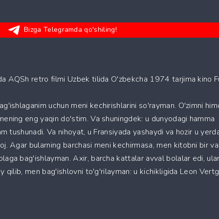
Bizga Telegramda qo'shiling!
da AQSh retro filmi Uzbek tilida O'zbekcha 1974 tarjima kino F
ag'ishlaganim uchun meni kechirishlarini so'rayman. O'zimni hi
r mening eng yaqin do'stim. Va shuningdek: u dunyodagi hamma
 ham tushunadi. Va nihoyat, u Fransiyada yashaydi va hozir u yerd
oj. Agar bularning barchasi meni kechirmasa, men kitobni bir va
laga bag'ishlayman. Axir, barcha kattalar avval bolalar edi, ula
y qilib, men bag'ishlovni to'g'rilayman: u kichikligida Leon Vertg