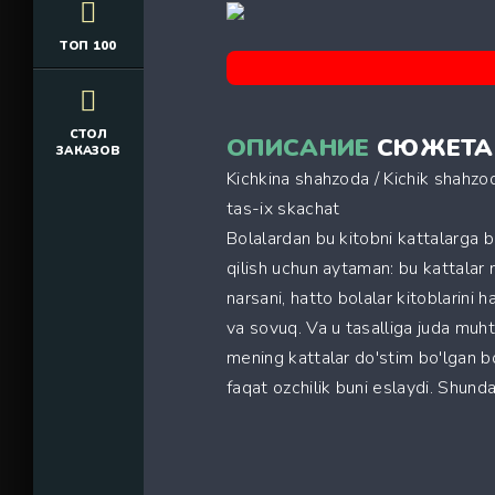
ТОП 100
СТОЛ
ОПИСАНИЕ
СЮЖЕТА
ЗАКАЗОВ
Kichkina shahzoda / Kichik shahzo
tas-ix skachat
Bolalardan bu kitobni kattalarga b
qilish uchun aytaman: bu kattala
narsani, hatto bolalar kitoblarini
va sovuq. Va u tasalliga juda muht
mening kattalar do'stim bo'lgan bo
faqat ozchilik buni eslaydi. Shunda