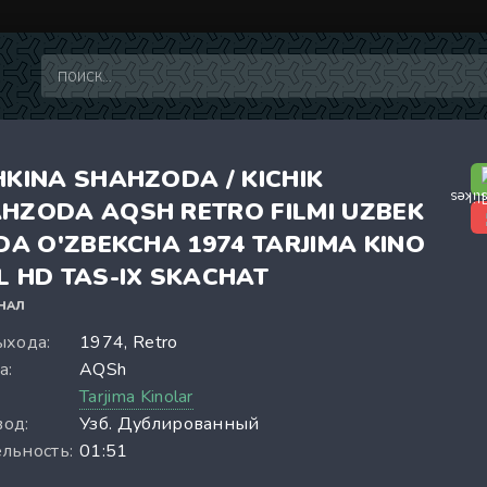
HKINA SHAHZODA / KICHIK
HZODA AQSH RETRO FILMI UZBEK
IDA O'ZBEKCHA 1974 TARJIMA KINO
L HD TAS-IX SKACHAT
НАЛ
ыхода:
1974, Retro
а:
AQSh
:
Tarjima Kinolar
од:
Узб. Дублированный
льность:
01:51