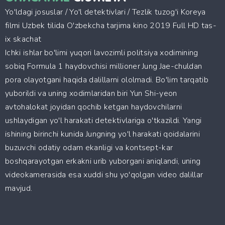
Yo'ldagi josuslar / Yo'l detektivlari / Tezlik tuzog'i Koreya
filmi Uzbek tilida O'zbekcha tarjima kino 2019 Full HD tas-
ix skachat
Ichki ishlar bo'limi yuqori lavozimli politsiya xodimining
sobiq Formula 1 haydovchisi millioner Jung Jae-chuldan
pora olayotgani haqida dalillarni ololmadi. Bo'lim tarqatib
yuborildi va uning xodimlaridan biri Yun Shi-yeon
avtohalokat joyidan qochib ketgan haydovchilarni
ushlaydigan yo'l harakati detektivlariga o'tkazildi. Yangi
ishining birinchi kunida Jungning yo'l harakati qoidalarini
buzuvchi odatiy odam ekanligi va kontsept-kar
boshqarayotgan erkakni urib yuborgani aniqlandi, uning
videokamerasida esa xuddi shu yo'qolgan video dalillar
mavjud.