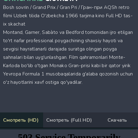
Bosh sovrin / Grand Prix / Gran Pri / Гран-при AQSh retro
filmi Uzbek tilida O'zbekcha 1966 tarjima kino Full HD tas-
ix skachat
Montand, Garner, Sabàto va Bedford tomonidan ijro etilgan
to'rt nafar professional poygachining shaxsiy hayoti va
sevgisi hayratlanarli darajada suratga olingan poyga
sahnalari bilan uyg'unlashgan. Film qahramonlari Monte-
Karloda bo'lib o'tgan Monako Gran-prisi kabi bir qator yirik
Yevropa Formula 1 musobaqalarida g'alaba qozonish uchun
o'z hayotlarini xavf ostiga qo'yadilar.
Смотреть (HD)
Смотреть (Full HD)
Скачать