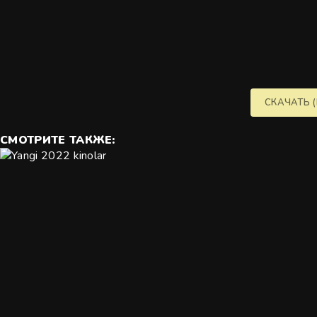
СКАЧАТЬ (
СМОТРИТЕ
ТАКЖЕ: