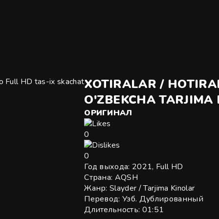
XOTIRALAR / HOTIRA
O'ZBEKCHA TARJIMA 
ОРИГИНАЛ
0
0
Год выхода:
2021, Full HD
Страна:
AQSH
Жанр:
Slayder
/
Tarjima Kinolar
Перевод:
Узб. Дублированный
Длительность:
01:51