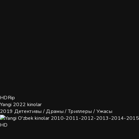
HDRip
Yangi 2022 kinolar
2019
Детективы / Драмы / Триллеры / Ужасы