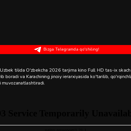
Bizga Telegramda qo'shiling!
Uzbek tilida O'zbekcha 2026 tarjima kino Full HD tas-ix skach
 boradi va Karachining jinoiy ierarxiyasida ko'tarilib, qo'rqinchl
i muvozanatlashtiradi.