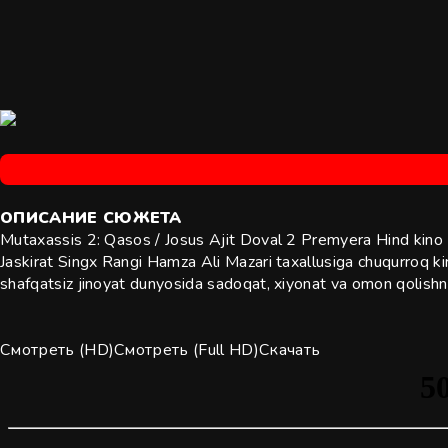
ОПИСАНИЕ
СЮЖЕТА
Mutaxassis 2: Qasos / Josus Ajit Doval 2 Premyera Hind kino 
Jaskirat Singx Rangi Hamza Ali Mazari taxallusiga chuqurroq kirib
shafqatsiz jinoyat dunyosida sadoqat, xiyonat va omon qolishn
Смотреть (HD)
Смотреть (Full HD)
Скачать