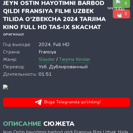
JEYN OSTIN HAYOTIMNI BARBOD
0
QILDI FRANSIYA FILMI UZBEK
0
TILIDA O'ZBEKCHA 2024 TARJIMA
KINO FULL HD TAS-IX SKACHAT
ОРИГИНАЛ
Год выхода:
2024, Full HD
Страна:
Fransiya
Жанр:
Slayder
/
Tarjima Kinolar
Перевод:
Узб. Дублированный
Длительность:
01:51
Bizga Telegramda qo'shiling!
ОПИСАНИЕ
СЮЖЕТА
Jeyn Ostin hayotimni barbod qildi Fransiya filmi Uzbek tilida