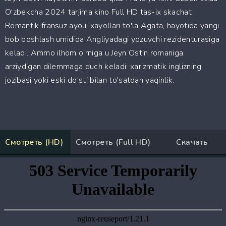
O'zbekcha 2024 tarjima kino Full HD tas-ix skachat
Romantik fransuz ayoli, xayollari to'la Agata, hayotida yangi
bob boshlash umidida Angliyadagi yozuvchi rezidenturasiga
keladi. Ammo ilhom o'rniga u Jeyn Ostin romaniga
arziydigan dilemmaga duch keladi: xarizmatik inglizning
jozibasi yoki eski do'sti bilan to'satdan yaqinlik.
Смотреть (HD)
Смотреть (Full HD)
Скачать