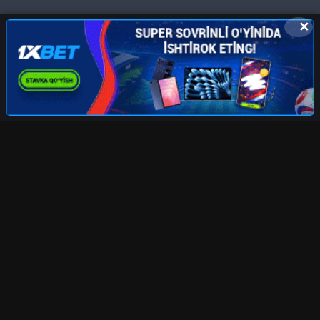
✕
UZFILMS
.TV
Права на фильмы принадлежат их авторам. Все
фильмы представлены только для ознакомления.
Любой фильм
будет удален
по требованию правообладателя.