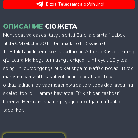
Bizga Telegramda qo'shiling!
ОПИСАНИЕ
СЮЖЕТА
Muhabbat va qasos Italiya seriali Barcha qismlari Uzbek
tilida O'zbekcha 2011 tarjima kino HD skachat
Triestlik taniqli kemasozlik tadbirkori Alberto Kastellanining
qizi Laura Markoga turmushga chiqadi, u nihoyat 10 yildan
so'ng uni qurbongohga olib kelishga muvaffaq bo'ladi. Biroq,
marosim dahshatli kashfiyot bilan to'xtatiladi: to'y
o'tkaziladigan joy yaqinidagi plyajda to'y libosidagi ayolning
skeleti topildi. Hamma hayratda. Bir kishidan tashqari,
Lorenzo Bermann, shaharga yaqinda kelgan maftunkor
tadbirkor.