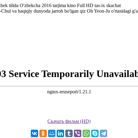
zbek tilida O'zbekcha 2016 tarjima kino Full HD tas-ix skachat
hul va haqiqiy dunyoda jarroh bo'lgan qiz Oh Yeon-Ju o'rtasidagi g'alat
6 серия
7 серия
8 серия
9 серия
10 серия
11 
16 серия
Скачать фильм (HD)