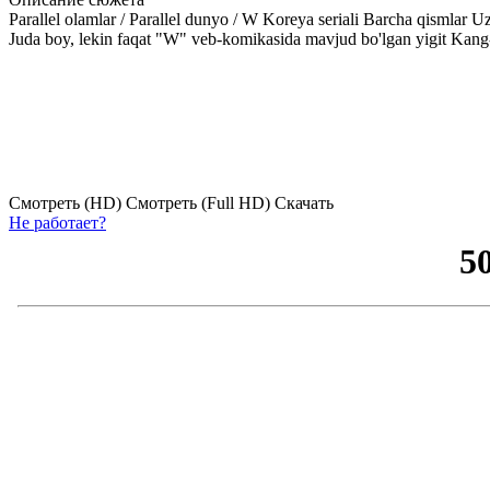
Parallel olamlar / Parallel dunyo / W Koreya seriali Barcha qismlar U
Juda boy, lekin faqat "W" veb-komikasida mavjud bo'lgan yigit Kang-C
1 серия
2 серия
3 серия
4 серия
5 серия
Смотреть (HD)
Смотреть (Full HD)
Скачать
Не работает?