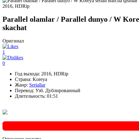
2016, HDRip
Parallel olamlar / Parallel dunyo / W Kor
skachat
Оригинал
1
0
Год выхода:
2016, HDRip
Страна:
Koreya
Жанр:
Seriallar
Перевод:
Узб. Дублированный
Длительность:
01:51
Описание
сюжета