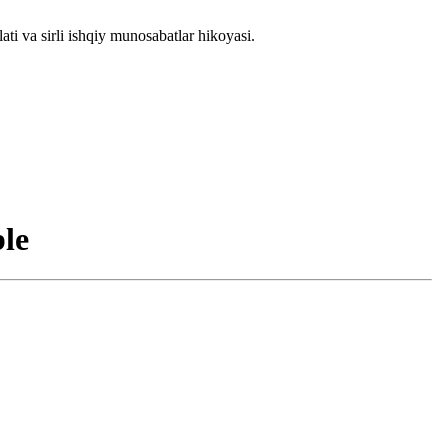
i va sirli ishqiy munosabatlar hikoyasi.
серия
12 серия
13 серия
14 серия
15 серия