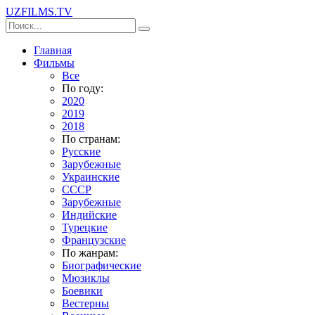
UZFILMS
.TV
Главная
Фильмы
Все
По году:
2020
2019
2018
По странам:
Русские
Зарубежные
Украинские
СССР
Зарубежные
Индийские
Турецкие
Французские
По жанрам:
Биографические
Мюзиклы
Боевики
Вестерны