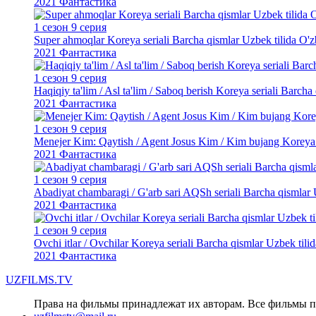
2021
Фантастика
1 сезон 9 серия
Super ahmoqlar Koreya seriali Barcha qismlar Uzbek tilida O'zb
2021
Фантастика
1 сезон 9 серия
Haqiqiy ta'lim / Asl ta'lim / Saboq berish Koreya seriali Barch
2021
Фантастика
1 сезон 9 серия
Menejer Kim: Qaytish / Agent Josus Kim / Kim bujang Koreya se
2021
Фантастика
1 сезон 9 серия
Abadiyat chambaragi / G'arb sari AQSh seriali Barcha qismlar U
2021
Фантастика
1 сезон 9 серия
Ovchi itlar / Ovchilar Koreya seriali Barcha qismlar Uzbek tili
2021
Фантастика
UZFILMS
.TV
Права на фильмы принадлежат их авторам. Все фильмы 