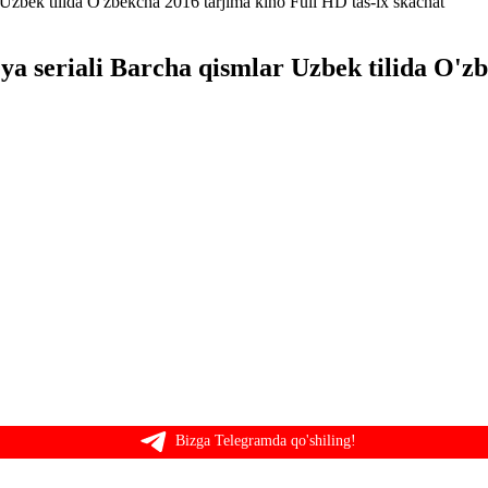
eya seriali Barcha qismlar Uzbek tilida O'z
Bizga Telegramda qo'shiling!