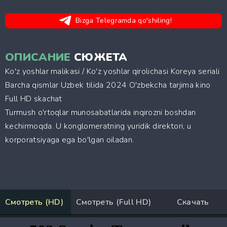
Bizga Telegramda qo'shiling!
ОПИСАНИЕ
СЮЖЕТА
Ko'z yoshlar malikasi / Ko'z yoshlar qirolichasi Koreya seriali
Barcha qismlar Uzbek tilida 2024 O'zbekcha tarjima kino
Full HD skachat
Turmush o'rtoqlar munosabatlarida inqirozni boshdan
kechirmoqda. U konglomeratning yuridik direktori, u
korporatsiyaga ega bo'lgan oiladan.
Смотреть (HD)
Смотреть (Full HD)
Скачать