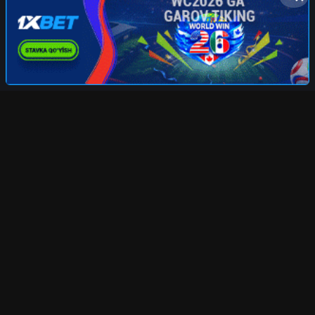
UZFILMS
.TV
Права на фильмы принадлежат их авторам. Все
фильмы представлены только для ознакомления.
Любой фильм
будет удален
по требованию правообладателя.
uzfilmstv@mail.ru