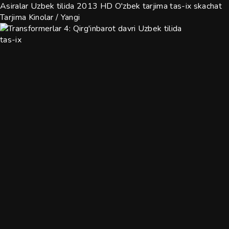
Asiralar Uzbek tilida 2013 HD O'zbek tarjima tas-ix skachat
Tarjima Kinolar / Yangi