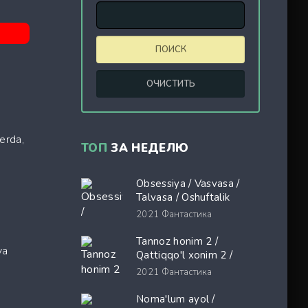
 erda,
ТОП
ЗА НЕДЕЛЮ
Obsessiya / Vasvasa /
Talvasa / Oshuftalik
Premyera Uzbek tilida
2021
Фантастика
O'zbekcha 2026 tarjima
,
kino Full HD tas-ix
Tannoz honim 2 /
va
skachat
Qattiqqo'l xonim 2 /
Shayton Prada kiyadi 2
2021
Фантастика
Premyera Uzbek tilida
O'zbekcha 2026 tarjima
Noma'lum ayol /