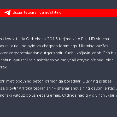
Bizga Telegramda qo'shiling!
m Uzbek tilida O'zbekcha 2015 tarjima kino Full HD skachat
axshi xulqli oq ayiq va chaqqon lemmings. Ularning vazifasi
akkor korporatsiyadan qutqarishdir. Kuchli xo'jayin janob Grin bu
hahrini qurishni rejalashtirgan va mo'ynali otryad o'z hududida
erak.
g'ri metropolning beton o'rmoniga boradilar. Ularning jozibasi,
iqsa olovli "Arktika tebranishi" - shahar aholisining qalbini eritadi
aki yulduz bo'lish etarli emas. Oldinda haqiqiy qiyinchiliklar 