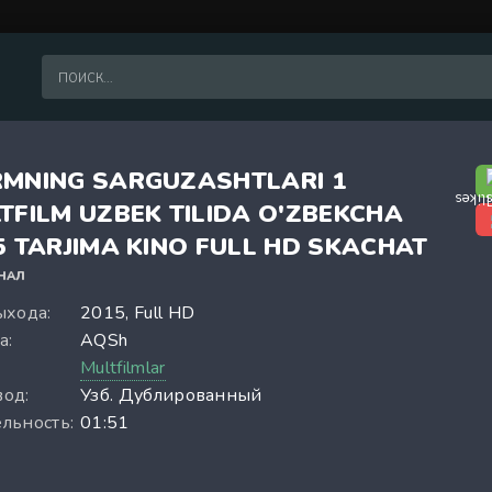
MNING SARGUZASHTLARI 1
TFILM UZBEK TILIDA O'ZBEKCHA
5 TARJIMA KINO FULL HD SKACHAT
НАЛ
ыхода:
2015, Full HD
а:
AQSh
:
Multfilmlar
од:
Узб. Дублированный
льность:
01:51