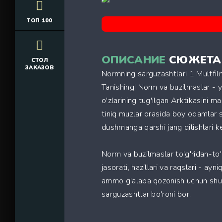
ТОП 100
ОПИСАНИЕ
СЮЖЕТА
СТОЛ
ЗАКАЗОВ
Normning sarguzashtlari 1 Multfil
Tanishing! Norm va buzilmaslar - y
o'zlarining tug'ilgan Arktikasini m
tiniq muzlar orasida boy odamlar s
dushmanga qarshi jang qilishlari k
Norm va buzilmaslar to'g'ridan-to'
jasorati, hazillari va raqslari - ayn
ammo g'alaba qozonish uchun shunch
sarguzashtlar bo'roni bor.