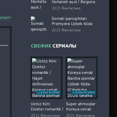
kino Full HD tas-ix
Notanish ayol / Begona
skachat
ayol Ispaniya filmi Uzbek
2021
Фантастика
tilida 2026 O'zbekcha
tarjima kino Full HD tas-
ОТАЕТ?
Somali qaroqchilari
ix skachat
Premyera Uzbek tilida
O'zbekcha 2017 tarjima
2021
Фантастика
kino Full HD tas-ix
skachat
СВЕЖИЕ
СЕРИАЛЫ
1 СЕЗОН 9 СЕРИЯ
1 СЕЗОН 9 СЕРИЯ
Ustoz Kim:
Super ahmoqlar
Doktor romantik /
Koreya seriali
Najot shifoxonasi
Barcha qismlar
2021
Фантастика
2021
Фантастика