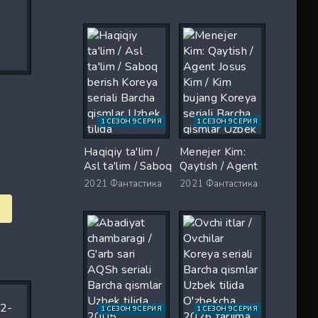
Koreya seriali
Uzbek tilida
Barcha qismlar
O'zbekcha 2026
Uzbek tilida 2026
tarjima serial Full
O'zbekcha tarjima
HD tas-ix
kino Full HD tas-
skachat
ix skachat
1 СЕЗОН 9 СЕРИЯ
1 СЕЗОН 9 СЕРИЯ
Haqiqiy ta'lim /
Menejer Kim:
Asl ta'lim / Saboq
Qaytish / Agent
berish Koreya
Josus Kim / Kim
2021
Фантастика
2021
Фантастика
seriali Barcha
bujang Koreya
qismlar Uzbek
seriali Barcha
tilida O'zbekcha
qismlar Uzbek
2026 tarjima Full
tilida 2026
HD tas-ix
tarjima serial Full
skachat
HD skachat
1 СЕЗОН 9 СЕРИЯ
1 СЕЗОН 9 СЕРИЯ