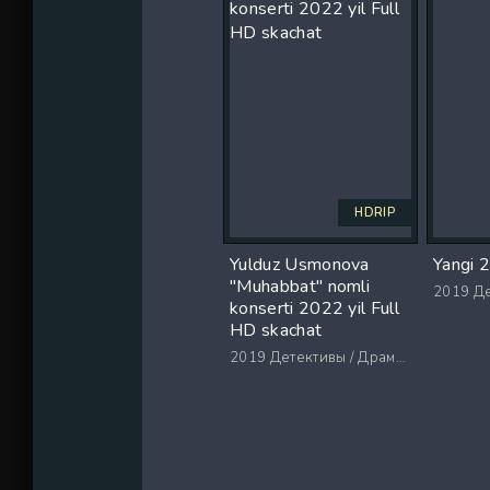
HDRIP
Yulduz Usmonova
Yangi 
"Muhabbat" nomli
2019
Дете
konserti 2022 yil Full
HD skachat
2019
Детективы / Драмы / Триллеры / Ужасы