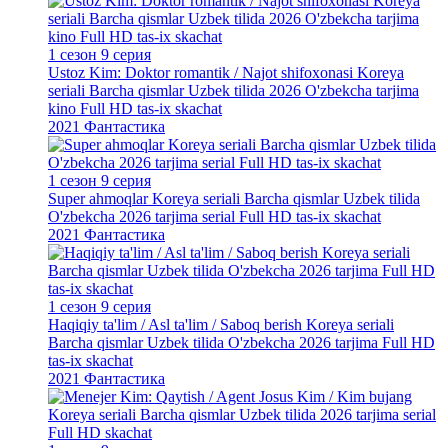
1 сезон 9 серия
Ustoz Kim: Doktor romantik / Najot shifoxonasi Koreya
seriali Barcha qismlar Uzbek tilida 2026 O'zbekcha tarjima
kino Full HD tas-ix skachat
2021
Фантастика
1 сезон 9 серия
Super ahmoqlar Koreya seriali Barcha qismlar Uzbek tilida
O'zbekcha 2026 tarjima serial Full HD tas-ix skachat
2021
Фантастика
1 сезон 9 серия
Haqiqiy ta'lim / Asl ta'lim / Saboq berish Koreya seriali
Barcha qismlar Uzbek tilida O'zbekcha 2026 tarjima Full HD
tas-ix skachat
2021
Фантастика