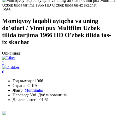
1966
Momiqvoy laqabli ayiqcha va uning
do'stlari / Vinni pux Multfilm Uzbek
tilida tarjima 1966 HD O'zbek tilida tas-
ix skachat
Оригинал
1
0
Год выхода:
1966
Страна:
США
Жанр:
Multfilmlar
Перевод:
Узб. Дублированный
Длительность:
01:51