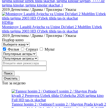
tarjima kinolar uzbek tilida skachat, tarjima kinolar saytlari, 7777.uz
tarjima kinolar, tarjima kinolar skachat, t
2019
Детективы / Драмы / Триллеры / Ужасы
HDRip
Momiqvoy Laqabli Ayiqcha va Uning Do'stlari 2 Multfilm Uzbek
tilida tarjima 2003 HD O'zbek tilida tas-ix skachat
2019
Детективы / Драмы / Триллеры / Ужасы
Подбор кино
Фильм
Сериал
Мульт
Топ
за неделю
Tannoz honim 2 / Qattiqqo'l xonim 2 / Shayton Prada kiyadi 2