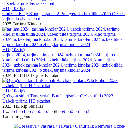
HD (1080p)
Godzilla King Kongga qarshi 2 Premyera Uzbek tilida 2025 O'zbek
tarjima tas-ix skachat
2025
Tarjima Kinolar
HD (1080p)
tarjima 2024, tarjima kinolar 2024, uzbek tarjima 2024, tarjima
kinolar tilida tilida 2024, uzbek tilida tarjima 2024, kino tarjima
2024, uzbek tarjima kinolar 2024, tarjima kinolar 2024 uzbek tilida,
tarjima kinolar 2024 o zbek, tarjima kinolar 2024
2024, Full HD
Tarjima Kinolar
HD (1080p)
Qo'rg'on sirlari Turk seriali Barcha qismlar O'zbek tilida 2023
Uzbek tarjima HD skachat
2023, HDRip
Seriallar
1
...
553
554
555
556
557
558
559
560
561
562
Топ
за неделю