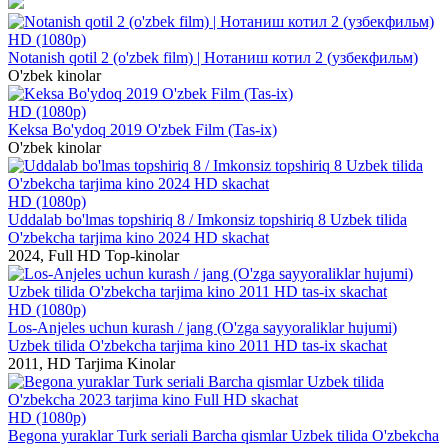
HD (1080p)
Notanish qotil 2 (o'zbek film) | Нотаниш котил 2 (узбекфильм)
O'zbek kinolar
HD (1080p)
Keksa Bo'ydoq 2019 O'zbek Film (Tas-ix)
O'zbek kinolar
HD (1080p)
Uddalab bo'lmas topshiriq 8 / Imkonsiz topshiriq 8 Uzbek tilida
O'zbekcha tarjima kino 2024 HD skachat
2024, Full HD
Top-kinolar
HD (1080p)
Los-Anjeles uchun kurash / jang (O'zga sayyoraliklar hujumi)
Uzbek tilida O'zbekcha tarjima kino 2011 HD tas-ix skachat
2011, HD
Tarjima Kinolar
HD (1080p)
Begona yuraklar Turk seriali Barcha qismlar Uzbek tilida O'zbekcha