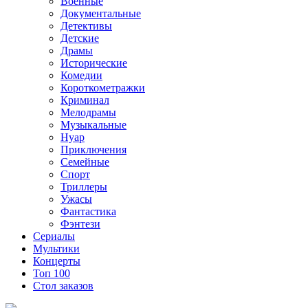
Военные
Документальные
Детективы
Детские
Драмы
Исторические
Комедии
Короткометражки
Криминал
Мелодрамы
Музыкальные
Нуар
Приключения
Семейные
Спорт
Триллеры
Ужасы
Фантастика
Фэнтези
Сериалы
Мультики
Концерты
Топ 100
Стол заказов