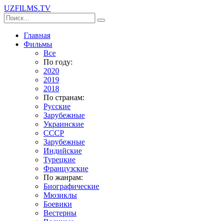
UZFILMS
.TV
Главная
Фильмы
Все
По году:
2020
2019
2018
По странам:
Русские
Зарубежные
Украинские
СССР
Зарубежные
Индийские
Турецкие
Французские
По жанрам:
Биографические
Мюзиклы
Боевики
Вестерны