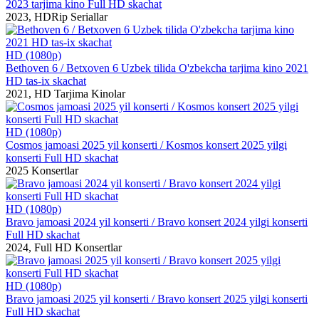
2023 tarjima kino Full HD skachat
2023, HDRip
Seriallar
HD (1080p)
Bethoven 6 / Betxoven 6 Uzbek tilida O'zbekcha tarjima kino 2021
HD tas-ix skachat
2021, HD
Tarjima Kinolar
HD (1080p)
Cosmos jamoasi 2025 yil konserti / Kosmos konsert 2025 yilgi
konserti Full HD skachat
2025
Konsertlar
HD (1080p)
Bravo jamoasi 2024 yil konserti / Bravo konsert 2024 yilgi konserti
Full HD skachat
2024, Full HD
Konsertlar
HD (1080p)
Bravo jamoasi 2025 yil konserti / Bravo konsert 2025 yilgi konserti
Full HD skachat