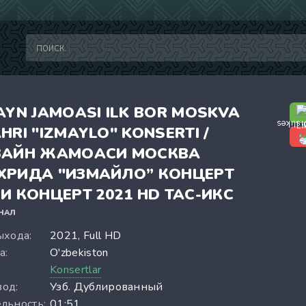
AYN JAMOASI ILK BOR MOSKVA
HRI "IZMAYLO" KONSERTI /
ЗАЙН ЖАМОАСИ МОСКВА
РИДА "ИЗМАЙЛО” КОНЦЕРТ
И КОНЦЕРТ 2021 HD ТАС-ИКС
НАЛ
ыхода:
2021, Full HD
а:
O'zbekiston
:
Konsertlar
од:
Узб. Дублированный
льность:
01:51