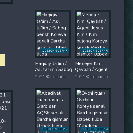
Koreya seriali
Uzbek tilida
Barcha qismlar
O'zbekcha 2026
Uzbek tilida 2026
tarjima serial Full
O'zbekcha tarjima
HD tas-ix
kino Full HD tas-
skachat
ix skachat
1 СЕЗОН 9 СЕРИЯ
1 СЕЗОН 9 СЕРИЯ
Haqiqiy ta'lim /
Menejer Kim:
Asl ta'lim / Saboq
Qaytish / Agent
berish Koreya
Josus Kim / Kim
2021
Фантастика
2021
Фантастика
seriali Barcha
bujang Koreya
qismlar Uzbek
seriali Barcha
tilida O'zbekcha
qismlar Uzbek
2026 tarjima Full
tilida 2026
HD tas-ix
tarjima serial Full
skachat
HD skachat
1 СЕЗОН 9 СЕРИЯ
1 СЕЗОН 9 СЕРИЯ