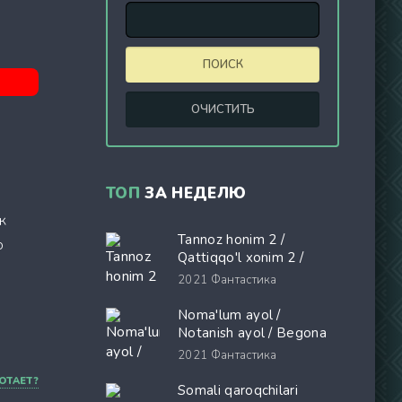
ТОП
ЗА НЕДЕЛЮ
к
Tannoz honim 2 /
о
Qattiqqo'l xonim 2 /
Shayton Prada kiyadi 2
2021
Фантастика
Premyera Uzbek tilida
O'zbekcha 2026 tarjima
Noma'lum ayol /
kino Full HD tas-ix
Notanish ayol / Begona
skachat
ayol Ispaniya filmi Uzbek
2021
Фантастика
tilida 2026 O'zbekcha
ОТАЕТ?
tarjima kino Full HD tas-
Somali qaroqchilari