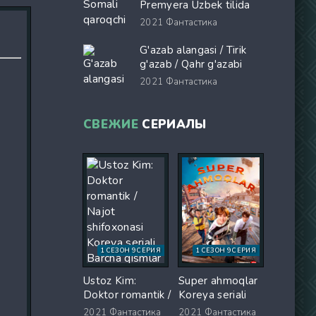
ix skachat
Premyera Uzbek tilida
O'zbekcha 2017 tarjima
2021
Фантастика
kino Full HD tas-ix
skachat
G'azab alangasi / Tirik
g'azab / Qahr g'azabi
Premyera Gongkong
2021
Фантастика
filmi Uzbek tilida 2026
O'zbekcha tarjima kino
Full HD tas-ix skachat
СВЕЖИЕ
СЕРИАЛЫ
1 СЕЗОН 9 СЕРИЯ
1 СЕЗОН 9 СЕРИЯ
Ustoz Kim:
Super ahmoqlar
Doktor romantik /
Koreya seriali
Najot shifoxonasi
Barcha qismlar
2021
Фантастика
2021
Фантастика