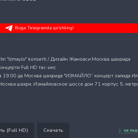
Bizga Telegramda qo'shiling!
hahri "Izmaylo" konserti / Дизайн Жамоаси Москва шахрида
онцерти Full HD тас-икс
ва 19:00 да Москва шахрида "ИЗМАЙЛО” концерт залида Ил
Москва шахри, Измайловское шоссе дом 71 корпус 5, метр
ть (Full HD)
Скачать
НЕ РАБ