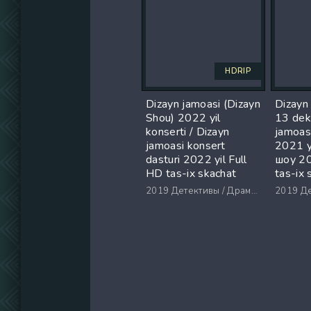
HDRIP
Dizayn jamoasi (Dizayn
Dizayn
Shou) 2022 yil
13 dek
konserti / Dizayn
jamoasi
jamoasi konsert
2021 y
dasturi 2022 yil Full
шоу 20
HD tas-ix skachat
tas-ix 
2019
Детективы / Драмы / Триллеры / Ужасы
2019
Дете