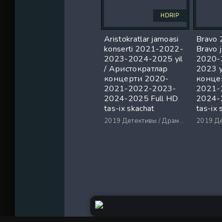
HDRIP
Aristokratlar jamoasi
Bravo 
konserti 2021-2022-
Bravo 
2023-2024-2025 yil
2020-
/ Аристократлар
2023 y
концерти 2020-
конце
2021-2022-2023-
2021-
2024-2025 Full HD
2024-
tas-ix skachat
tas-ix 
2019
Детективы / Драмы / Триллеры / Ужасы
2019
Дете