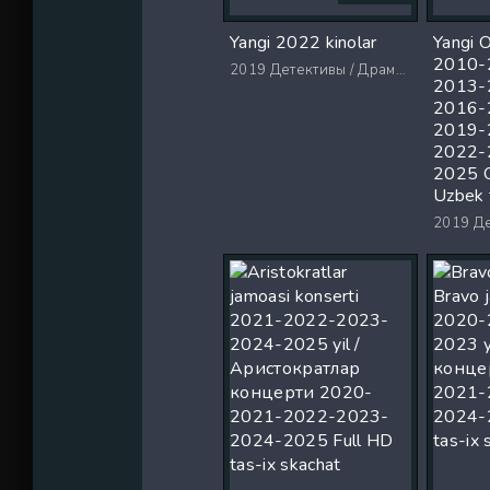
Yangi 2022 kinolar
Yangi O
2010-
2019
Детективы / Драмы / Триллеры / Ужасы
2013-
2016-
2019-
2022-
2025 O
Uzbek 
2019
Дете