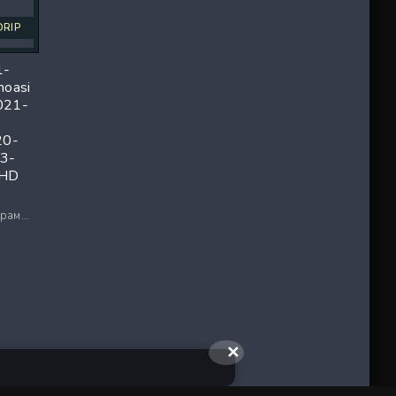
DRIP
1-
moasi
021-
20-
3-
 HD
 / Ужасы
✕