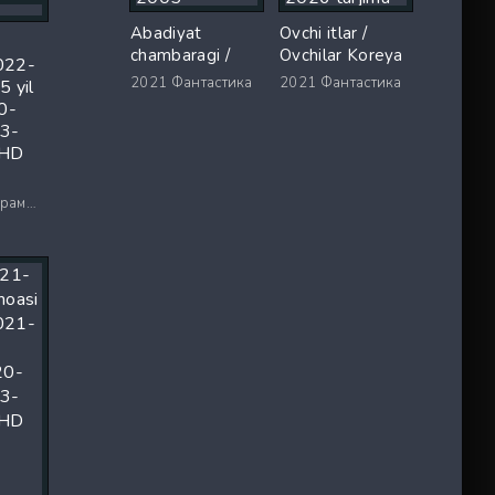
Abadiyat
Ovchi itlar /
i
chambaragi /
Ovchilar Koreya
022-
G'arb sari AQSh
seriali Barcha
2021
Фантастика
2021
Фантастика
 yil
seriali Barcha
qismlar Uzbek
0-
qismlar Uzbek
tilida O'zbekcha
3-
tilida 2005
2026 tarjima
 HD
O'zbekcha tarjima
serial Full HD
serial Full HD
tas-ix skachat
 / Ужасы
tas-ix skachat