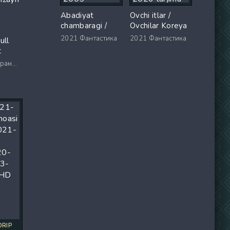
Abadiyat
Ovchi itlar /
chambaragi /
Ovchilar Koreya
G'arb sari AQSh
seriali Barcha
2021
Фантастика
2021
Фантастика
ull
seriali Barcha
qismlar Uzbek
t
qismlar Uzbek
tilida O'zbekcha
 / Ужасы
tilida 2005
2026 tarjima
O'zbekcha tarjima
serial Full HD
serial Full HD
tas-ix skachat
tas-ix skachat
DRIP