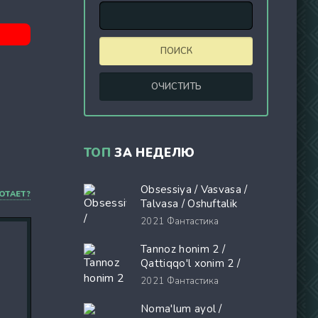
ТОП
ЗА НЕДЕЛЮ
Obsessiya / Vasvasa /
ОТАЕТ?
Talvasa / Oshuftalik
Premyera Uzbek tilida
2021
Фантастика
O'zbekcha 2026 tarjima
kino Full HD tas-ix
Tannoz honim 2 /
skachat
Qattiqqo'l xonim 2 /
Shayton Prada kiyadi 2
2021
Фантастика
Premyera Uzbek tilida
O'zbekcha 2026 tarjima
Noma'lum ayol /