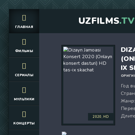
UZFILMS
.TV
ГЛАВНАЯ
DIZ
ФИЛЬМЫ
(ON
IX 
СЕРИАЛЫ
ОРИГИ
Год в
Стран
МУЛЬТИКИ
Жанр
Перев
Длите
2020, HD
КОНЦЕРТЫ