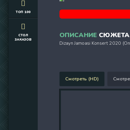
ТОП 100
ОПИСАНИЕ
СЮЖЕТА
СТОЛ
ЗАКАЗОВ
Dizayn Jamoasi Konsert 2020 (Onl
Смотреть (HD)
Смотре